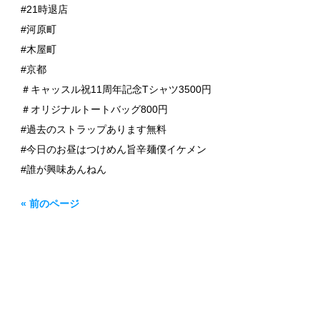
#21時退店
#河原町
#木屋町
#京都
＃キャッスル祝11周年記念Tシャツ3500円
＃オリジナルトートバッグ800円
#過去のストラップあります無料
#今日のお昼はつけめん旨辛麺僕イケメン
#誰が興味あんねん
« 前のページ