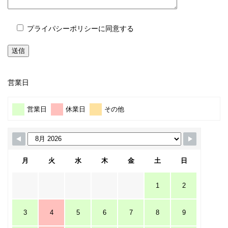
プライパシーポリシーに同意する
営業日
営業日
休業日
その他
月
火
水
木
金
土
日
1
2
3
4
5
6
7
8
9