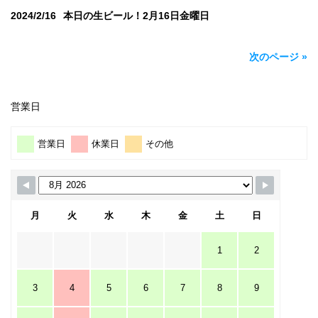
2024/2/16
本日の生ビール！2月16日金曜日
次のページ »
営業日
営業日
休業日
その他
月
火
水
木
金
土
日
1
2
3
4
5
6
7
8
9