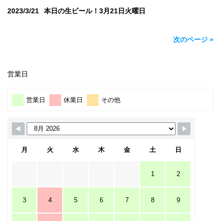
2023/3/21
本日の生ビール！3月21日火曜日
次のページ »
営業日
営業日
休業日
その他
月
火
水
木
金
土
日
1
2
3
4
5
6
7
8
9