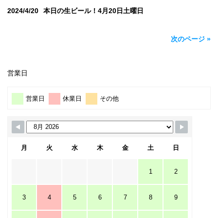
2024/4/20
本日の生ビール！4月20日土曜日
次のページ »
営業日
営業日
休業日
その他
月
火
水
木
金
土
日
1
2
3
4
5
6
7
8
9