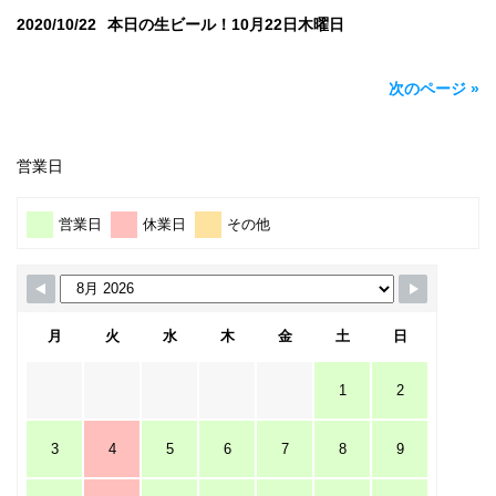
2020/10/22
本日の生ビール！10月22日木曜日
次のページ »
営業日
営業日
休業日
その他
月
火
水
木
金
土
日
1
2
3
4
5
6
7
8
9