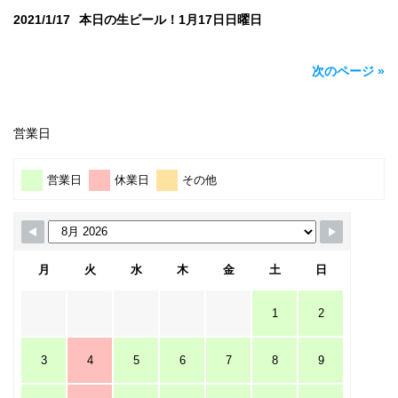
2021/1/17
本日の生ビール！1月17日日曜日
次のページ »
営業日
営業日
休業日
その他
月
火
水
木
金
土
日
1
2
3
4
5
6
7
8
9