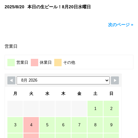
2025/8/20
本日の生ビール！8月20日水曜日
次のページ »
営業日
営業日
休業日
その他
月
火
水
木
金
土
日
1
2
3
4
5
6
7
8
9