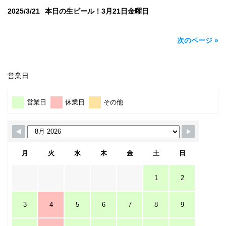
2025/3/21
本日の生ビール！3月21日金曜日
次のページ »
営業日
営業日
休業日
その他
月
火
水
木
金
土
日
1
2
3
4
5
6
7
8
9