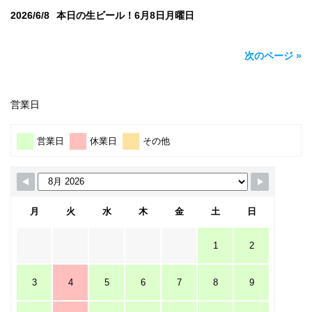
2026/6/8
本日の生ビール！6月8日月曜日
次のページ »
営業日
営業日
休業日
その他
月
火
水
木
金
土
日
1
2
3
4
5
6
7
8
9