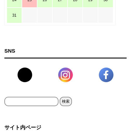
31
SNS
検
索:
サイト内ページ