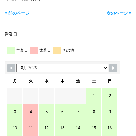
« 前のページ
次のページ »
営業日
営業日
休業日
その他
月
火
水
木
金
土
日
1
2
3
4
5
6
7
8
9
10
11
12
13
14
15
16