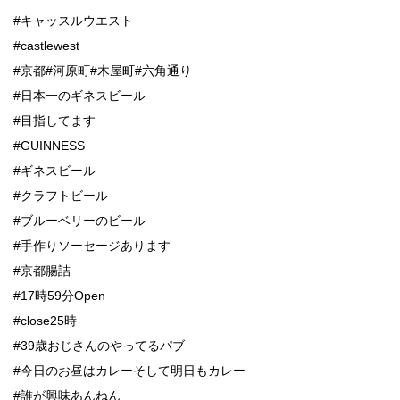
#キャッスルウエスト
#castlewest
#京都#河原町#木屋町#六角通り
#日本一のギネスビール
#目指してます
#GUINNESS
#ギネスビール
#クラフトビール
#ブルーベリーのビール
#手作りソーセージあります
#京都腸詰
#17時59分Open
#close25時
#39歳おじさんのやってるパブ
#今日のお昼はカレーそして明日もカレー
#誰が興味あんねん