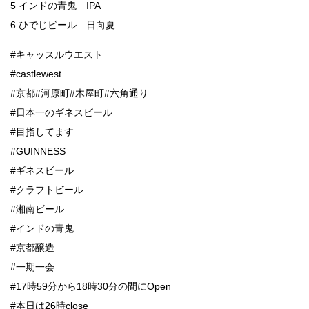
5 インドの青鬼 IPA
6 ひでじビール 日向夏
#キャッスルウエスト
#castlewest
#京都#河原町#木屋町#六角通り
#日本一のギネスビール
#目指してます
#GUINNESS
#ギネスビール
#クラフトビール
#湘南ビール
#インドの青鬼
#京都醸造
#一期一会
#17時59分から18時30分の間にOpen
#本日は26時close