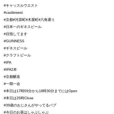
#キャッスルウエスト
#castlewest
#京都#河原町#木屋町#六角通り
#日本一のギネスビール
#目指してます
#GUINNESS
#ギネスビール
#クラフトビール
#IPA
#IPA2本
#京都醸造
#一期一会
#本日は17時59分から18時30分までにはOpen
#本日は25時Close
#39歳のおじさんがやってるパブ
#今日のお昼はしゃぶしゃぶ