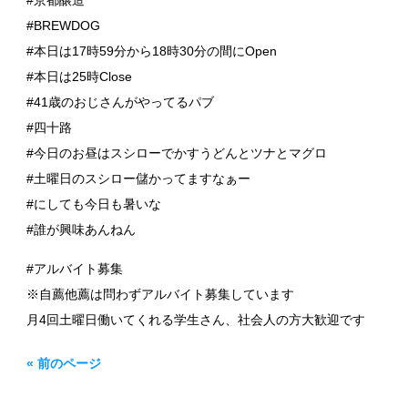
#京都醸造
#BREWDOG
#本日は17時59分から18時30分の間にOpen
#本日は25時Close
#41歳のおじさんがやってるパブ
#四十路
#今日のお昼はスシローでかすうどんとツナとマグロ
#土曜日のスシロー儲かってますなぁー
#にしても今日も暑いな
#誰が興味あんねん
#アルバイト募集
※自薦他薦は問わずアルバイト募集しています
月4回土曜日働いてくれる学生さん、社会人の方大歓迎です
« 前のページ