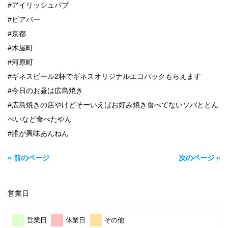
#アイリッシュパブ
#ビアバー
#京都
#木屋町
#河原町
#ギネスビール2杯でギネスオリジナルエコバックもらえます
#今日のお昼は広島焼き
#広島焼きの店やけどそーいえばお好み焼き食べてないソバととん
ぺいなど食べたやん
#誰が興味あんねん
« 前のページ
次のページ »
営業日
営業日
休業日
その他