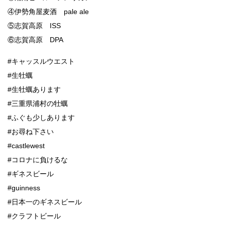
④伊勢角屋麦酒 pale ale
⑤志賀高原 ISS
⑥志賀高原 DPA
#キャッスルウエスト
#生牡蠣
#生牡蠣あります
#三重県浦村の牡蠣
#ふぐも少しあります
#お尋ね下さい
#castlewest
#コロナに負けるな
#ギネスビール
#guinness
#日本一のギネスビール
#クラフトビール