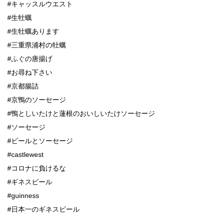
#キャッスルウエスト
#生牡蠣
#生牡蠣あります
#三重県浦村の牡蠣
#ふぐの唐揚げ
#お尋ね下さい
#京都腸詰
#京鴨のソーセージ
#鴨としいたけと蓮根のおいしいたけソーセージ
#ソーセージ
#ビールとソーセージ
#castlewest
#コロナに負けるな
#ギネスビール
#guinness
#日本一のギネスビール