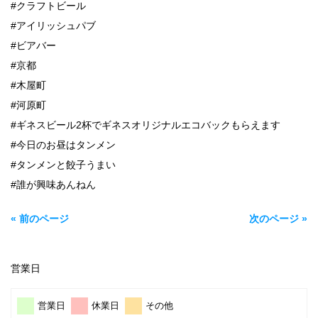
#クラフトビール
#アイリッシュパブ
#ビアバー
#京都
#木屋町
#河原町
#ギネスビール2杯でギネスオリジナルエコバックもらえます
#今日のお昼はタンメン
#タンメンと餃子うまい
#誰が興味あんねん
« 前のページ
次のページ »
営業日
営業日
休業日
その他