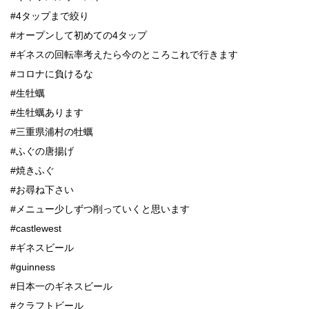
#4タップまで絞り
#オープンして初めての4タップ
#ギネスの回転率考えたら今のところこれで行きます
#コロナに負けるな
#生牡蠣
#生牡蠣あります
#三重県浦村の牡蠣
#ふぐの唐揚げ
#焼きふぐ
#お尋ね下さい
#メニュー少しずつ削っていくと思います
#castlewest
#ギネスビール
#guinness
#日本一のギネスビール
#クラフトビール