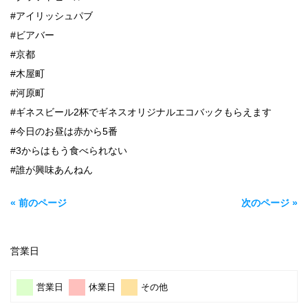
#アイリッシュパブ
#ビアバー
#京都
#木屋町
#河原町
#ギネスビール2杯でギネスオリジナルエコバックもらえます
#今日のお昼は赤から5番
#3からはもう食べられない
#誰が興味あんねん
« 前のページ
次のページ »
営業日
営業日
休業日
その他