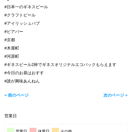
#日本一のギネスビール
#クラフトビール
#アイリッシュパブ
#ビアバー
#京都
#木屋町
#河原町
#ギネスビール2杯でギネスオリジナルエコバックもらえます
#今日のお昼はおすす
#誰が興味あんねん
« 前のページ
次のページ »
営業日
営業日
休業日
その他