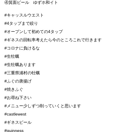
④箕面ビール ゆずホ和イト
#キャッスルウエスト
#4タップまで絞り
#オープンして初めての4タップ
#ギネスの回転率考えたら今のところこれで行きます
#コロナに負けるな
#生牡蠣
#生牡蠣あります
#三重県浦村の牡蠣
#ふぐの唐揚げ
#焼きふぐ
#お尋ね下さい
#メニュー少しずつ削っていくと思います
#castlewest
#ギネスビール
#guinness