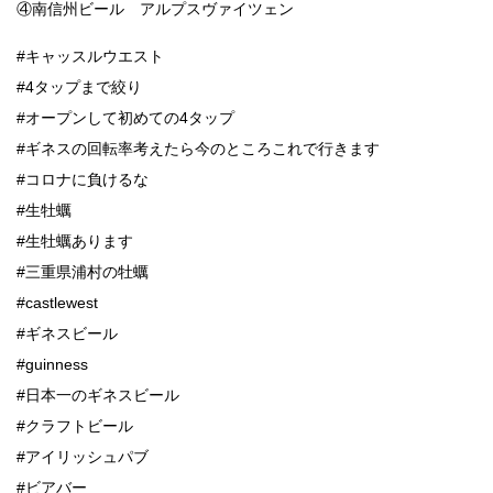
④南信州ビール アルプスヴァイツェン
#キャッスルウエスト
#4タップまで絞り
#オープンして初めての4タップ
#ギネスの回転率考えたら今のところこれで行きます
#コロナに負けるな
#生牡蠣
#生牡蠣あります
#三重県浦村の牡蠣
#castlewest
#ギネスビール
#guinness
#日本一のギネスビール
#クラフトビール
#アイリッシュパブ
#ビアバー