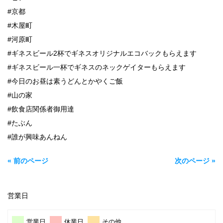
#京都
#木屋町
#河原町
#ギネスビール2杯でギネスオリジナルエコバックもらえます
#ギネスビール一杯でギネスのネックゲイターもらえます
#今日のお昼は素うどんとかやくご飯
#山の家
#飲食店関係者御用達
#たぶん
#誰が興味あんねん
« 前のページ
次のページ »
営業日
営業日
休業日
その他