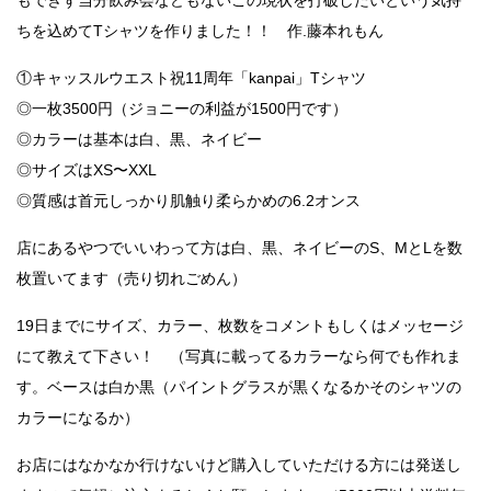
もできず当分飲み会などもないこの現状を打破したいという気持
ちを込めてTシャツを作りました！！ 作.藤本れもん
①キャッスルウエスト祝11周年「kanpai」Tシャツ
◎一枚3500円（ジョニーの利益が1500円です）
◎カラーは基本は白、黒、ネイビー
◎サイズはXS〜XXL
◎質感は首元しっかり肌触り柔らかめの6.2オンス
店にあるやつでいいわって方は白、黒、ネイビーのS、MとLを数
枚置いてます（売り切れごめん）
19日までにサイズ、カラー、枚数をコメントもしくはメッセージ
にて教えて下さい！ （写真に載ってるカラーなら何でも作れま
す。ベースは白か黒（パイントグラスが黒くなるかそのシャツの
カラーになるか）
お店にはなかなか行けないけど購入していただける方には発送し