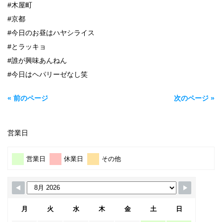
#木屋町
#京都
#今日のお昼はハヤシライス
#とラッキョ
#誰が興味あんねん
#今日はヘパリーゼなし笑
« 前のページ
次のページ »
営業日
営業日
休業日
その他
月
火
水
木
金
土
日