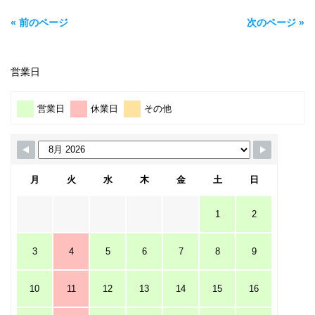
« 前のページ
次のページ »
営業日
営業日
休業日
その他
月
火
水
木
金
土
日
1
2
3
4
5
6
7
8
9
10
11
12
13
14
15
16