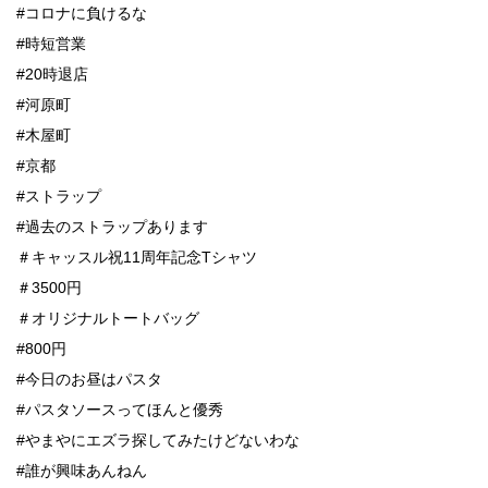
#コロナに負けるな
#時短営業
#20時退店
#河原町
#木屋町
#京都
#ストラップ
#過去のストラップあります
＃キャッスル祝11周年記念Tシャツ
＃3500円
＃オリジナルトートバッグ
#800円
#今日のお昼はパスタ
#パスタソースってほんと優秀
#やまやにエズラ探してみたけどないわな
#誰が興味あんねん