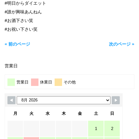
#明日からダイエット
#誰が興味あんねん
#お酒下さい笑
#お祝い下さい笑
« 前のページ
次のページ »
営業日
営業日
休業日
その他
月
火
水
木
金
土
日
1
2