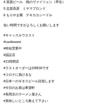
4 箕面ビール 桃のヴァイツェン（早生）
5 志賀高原 ミヤマブロンド
6 もりやま園 テキカカシードル
短い時間ですがよろしくお願いします
#キャッスルウエスト
#castlewest
#時短営業中
#認証店
#21時閉店
#ラストオーダーは20時30です
#コロナに負けるな
#日本一のギネスビール目指します
#今日のお昼は希望軒
#長岡京のラーメン屋さん
#美味しいところ教えて下さい