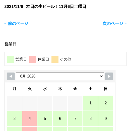
2021/11/6
本日の生ビール！11月6日土曜日
« 前のページ
次のページ »
営業日
営業日
休業日
その他
月
火
水
木
金
土
日
1
2
3
4
5
6
7
8
9