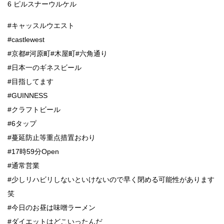
6 ピルスナーウルケル
#キャッスルウエスト
#castlewest
#京都#河原町#木屋町#六角通り
#日本一のギネスビール
#目指してます
#GUINNESS
#クラフトビール
#6タップ
#蔓延防止等重点措置おわり
#17時59分Open
#通常営業
#少しリハビリしないといけないので早く閉める可能性があります
笑
#今日のお昼は味噌ラーメン
#ダイエットはどこいったんだ