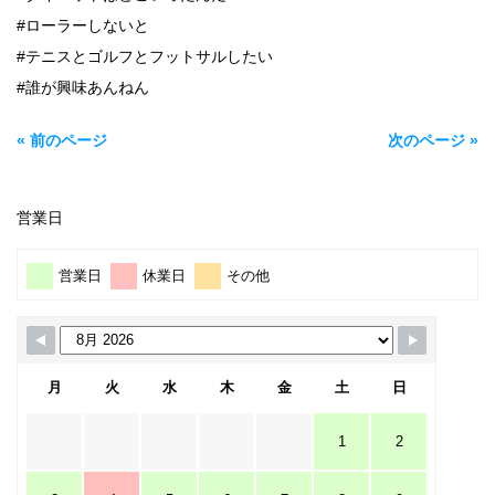
#ローラーしないと
#テニスとゴルフとフットサルしたい
#誰が興味あんねん
« 前のページ
次のページ »
営業日
営業日
休業日
その他
月
火
水
木
金
土
日
1
2