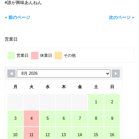
#誰が興味あんねん
« 前のページ
次のページ »
営業日
営業日
休業日
その他
月
火
水
木
金
土
日
1
2
3
4
5
6
7
8
9
10
11
12
13
14
15
16