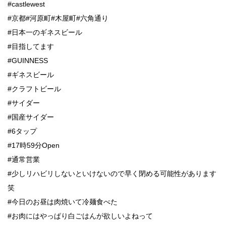
#castlewest
#京都#河原町#木屋町#六角通り
#日本一のギネスビール
#目指してます
#GUINNESS
#ギネスビール
#クラフトビール
#サイダー
#国産サイダー
#6タップ
#17時59分Open
#通常営業
#少しリハビリしないといけないので早く閉める可能性があります
笑
#今日のお昼は肉焼いて冷麺食べた
#お肉にはやっぱり白ごはんが欲しいよねって