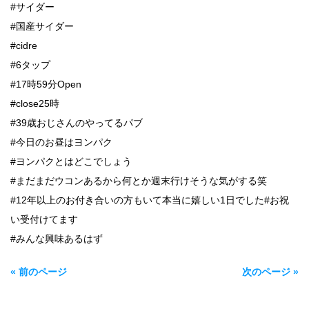
#サイダー
#国産サイダー
#cidre
#6タップ
#17時59分Open
#close25時
#39歳おじさんのやってるパブ
#今日のお昼はヨンパク
#ヨンパクとはどこでしょう
#まだまだウコンあるから何とか週末行けそうな気がする笑
#12年以上のお付き合いの方もいて本当に嬉しい1日でした#お祝
い受付けてます
#みんな興味あるはず
« 前のページ
次のページ »