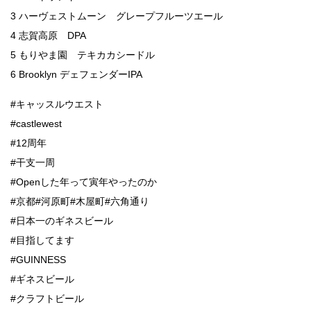
3 ハーヴェストムーン グレープフルーツエール
4 志賀高原 DPA
5 もりやま園 テキカカシードル
6 Brooklyn デェフェンダーIPA
#キャッスルウエスト
#castlewest
#12周年
#干支一周
#Openした年って寅年やったのか
#京都#河原町#木屋町#六角通り
#日本一のギネスビール
#目指してます
#GUINNESS
#ギネスビール
#クラフトビール