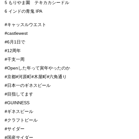
5 もりやま園 テキカカシードル
6 インドの青鬼 IPA
#キャッスルウエスト
#castlewest
#6月1日で
#12周年
#干支一周
#Openした年って寅年やったのか
#京都#河原町#木屋町#六角通り
#日本一のギネスビール
#目指してます
#GUINNESS
#ギネスビール
#クラフトビール
#サイダー
#国産サイダー