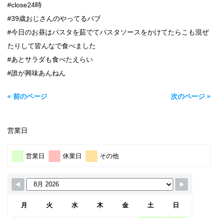
#close24時
#39歳おじさんのやってるパブ
#今日のお昼はパスタを茹でてパスタソースをかけてたらこも混ぜ
たりして皆んなで食べました
#あとサラダも食べたえらい
#誰が興味あんねん
« 前のページ
次のページ »
営業日
営業日
休業日
その他
月
火
水
木
金
土
日