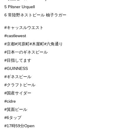
5 Pilsner Urquell
6 常陸野ネストビール 柚子ラガー
#キャッスルウエスト
#castlewest
#京都#河原町#木屋町#六角通り
#日本一のギネスビール
#目指してます
#GUINNESS
#ギネスビール
#クラフトビール
#国産サイダー
#cidre
#箕面ビール
#6タップ
#17時59分Open