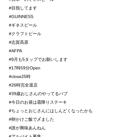
#目指してます
#GUINNESS
#ギネスビール
#クラフトビール
#志賀高原
#AFPA
#9月も5タップでお願いします
#17時59分Open
#close25時
#26時完全退店
#39歳おじさんのやってるパブ
#今日のお昼は霜降りステーキ
#ちょっとおじさんにはしんどくなったかも
#卵かけご飯で〆ました
#誰が興味あんねん
#アルバイト募集