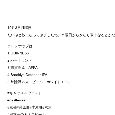
10月3日月曜日
だいぶと秋になってきましたね。水曜日からかなり寒くなるとか
ラインナップは
1 GUINNESS
2 ハートランド
3 志賀高原 AFPA
4 Brooklyn Defender IPA
5 常陸野ネストビール ホワイトエール
#キャッスルウエスト
#castlewest
#京都#河原町#木屋町#六角
#日本一のギネスビール