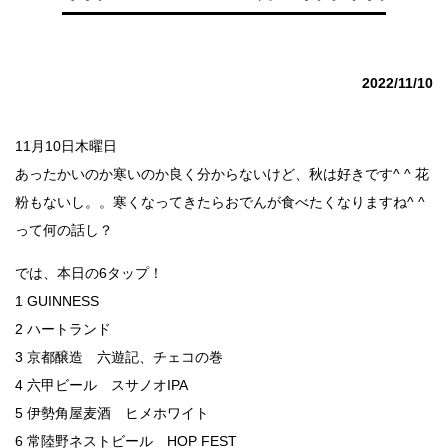
2022/11/10
11月10日木曜日
あったかいのか寒いのか良く分からないけど、秋は好きです^ ^ 花
粉もないし。。寒くなってきたらおでんが食べたくなりますね^ ^
って何の話し？
では、本日の6タップ！
1 GUINNESS
2 ハートランド
3 京都醸造 六遊記、チェコの巻
4 六甲ビール スサノオIPA
5 伊勢角屋麦酒 ヒメホワイト
6 常陸野ネストビール HOP FEST