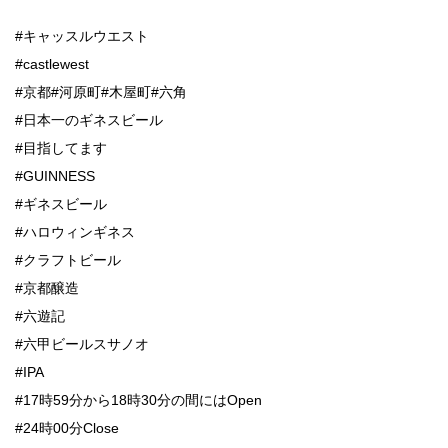
#キャッスルウエスト
#castlewest
#京都#河原町#木屋町#六角
#日本一のギネスビール
#目指してます
#GUINNESS
#ギネスビール
#ハロウィンギネス
#クラフトビール
#京都醸造
#六遊記
#六甲ビールスサノオ
#IPA
#17時59分から18時30分の間にはOpen
#24時00分Close