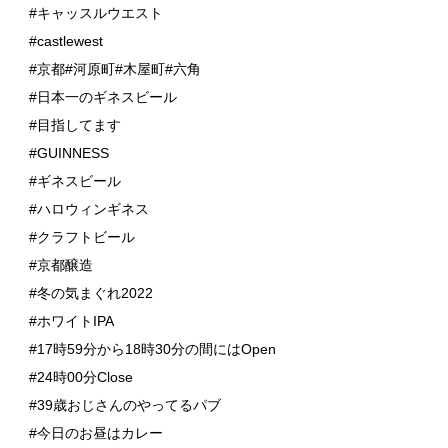
#キャッスルウエスト
#castlewest
#京都#河原町#木屋町#六角
#日本一のギネスビール
#目指してます
#GUINNESS
#ギネスビール
#ハロウィンギネス
#クラフトビール
#京都醸造
#冬の気まぐれ2022
#ホワイトIPA
#17時59分から18時30分の間にはOpen
#24時00分Close
#39歳おじさんのやってるパブ
#今日のお昼はカレー