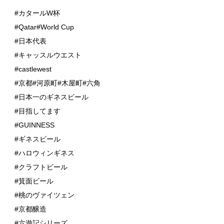
#カタールW杯
#Qatar#World Cup
#日本代表
#キャッスルウエスト
#castlewest
#京都#河原町#木屋町#六角
#日本一のギネスビール
#目指してます
#GUINNESS
#ギネスビール
#ハロウィンギネス
#クラフトビール
#箕面ビール
#桃のヴァイツェン
#京都醸造
#六遊記シリーズ