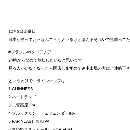
12月9日金曜日
日本が勝ってたらなんて言う人いるけどほんまそれやで笑勝ってた
#ブラジルvsクロアチア
24時からなので放映したいなと思います
見る人がいなくなったら閉店しますので途中出場の方はご連絡下さい
というわけで、ラインナップは
1 GUINNESS
2 ハートランド
3 志賀高原 IPA
4 ブルックリン デェフェンダーIPA
5 FAR YEAST 東京IPA
6 常陸野ネストビール HOP FEST