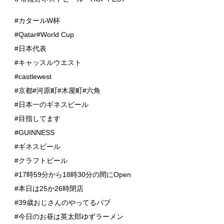
#カタールW杯
#Qatar#World Cup
#日本代表
#キャッスルウエスト
#castlewest
#京都#河原町#木屋町#六角
#日本一のギネスビール
#目指してます
#GUINNESS
#ギネスビール
#クラフトビール
#17時59分から18時30分の間にOpen
#本日は25か26時閉店
#39歳おじさんのやってるパブ
#今日のお昼は英太郎ゆずラーメン