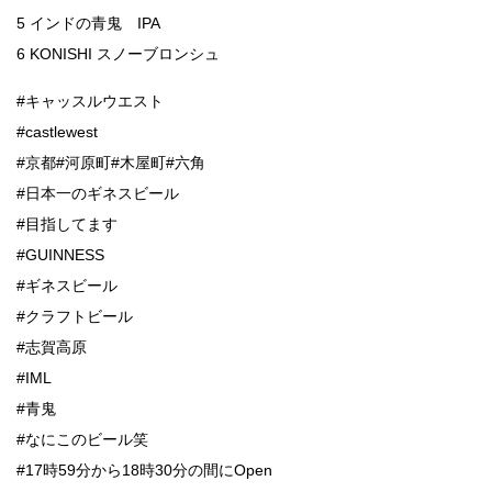
5 インドの青鬼 IPA
6 KONISHI スノーブロンシュ
#キャッスルウエスト
#castlewest
#京都#河原町#木屋町#六角
#日本一のギネスビール
#目指してます
#GUINNESS
#ギネスビール
#クラフトビール
#志賀高原
#IML
#青鬼
#なにこのビール笑
#17時59分から18時30分の間にOpen