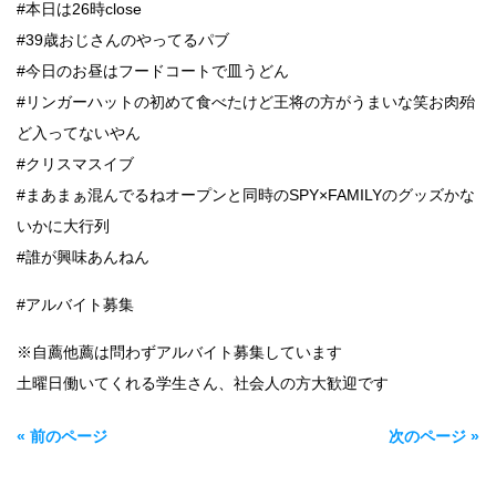
#本日は26時close
#39歳おじさんのやってるパブ
#今日のお昼はフードコートで皿うどん
#リンガーハットの初めて食べたけど王将の方がうまいな笑お肉殆
ど入ってないやん
#クリスマスイブ
#まあまぁ混んでるねオープンと同時のSPY×FAMILYのグッズかな
いかに大行列
#誰が興味あんねん
#アルバイト募集
※自薦他薦は問わずアルバイト募集しています
土曜日働いてくれる学生さん、社会人の方大歓迎です
« 前のページ
次のページ »