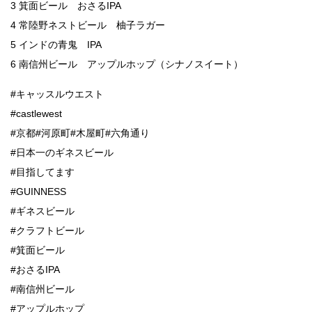
3 箕面ビール おさるIPA
4 常陸野ネストビール 柚子ラガー
5 インドの青鬼 IPA
6 南信州ビール アップルホップ（シナノスイート）
#キャッスルウエスト
#castlewest
#京都#河原町#木屋町#六角通り
#日本一のギネスビール
#目指してます
#GUINNESS
#ギネスビール
#クラフトビール
#箕面ビール
#おさるIPA
#南信州ビール
#アップルホップ