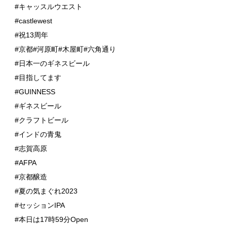
#キャッスルウエスト
#castlewest
#祝13周年
#京都#河原町#木屋町#六角通り
#日本一のギネスビール
#目指してます
#GUINNESS
#ギネスビール
#クラフトビール
#インドの青鬼
#志賀高原
#AFPA
#京都醸造
#夏の気まぐれ2023
#セッションIPA
#本日は17時59分Open