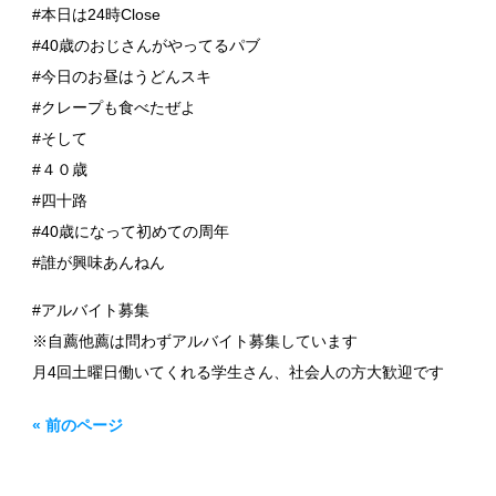
#本日は24時Close
#40歳のおじさんがやってるパブ
#今日のお昼はうどんスキ
#クレープも食べたぜよ
#そして
#４０歳
#四十路
#40歳になって初めての周年
#誰が興味あんねん
#アルバイト募集
※自薦他薦は問わずアルバイト募集しています
月4回土曜日働いてくれる学生さん、社会人の方大歓迎です
« 前のページ