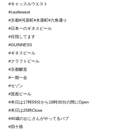
#キャッスルウエスト
#castlewest
#京都#河原町#木屋町#六角通り
#日本一のギネスビール
#目指してます
#GUINNESS
#ギネスビール
#クラフトビール
#京都醸造
#一期一会
#セゾン
#箕面ビール
#本日は17時59分から18時30分の間にOpen
#本日は25時Close
#40歳のおじさんがやってるパブ
#四十路