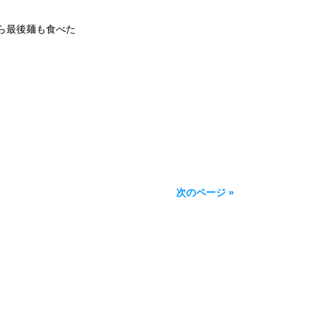
ら最後麺も食べた
次のページ »