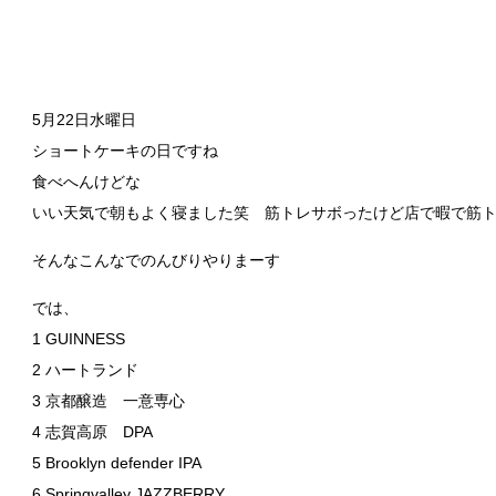
5月22日水曜日
ショートケーキの日ですね
食べへんけどな
いい天気で朝もよく寝ました笑 筋トレサボったけど店で暇で筋
そんなこんなでのんびりやりまーす
では、
1 GUINNESS
2 ハートランド
3 京都醸造 一意専心
4 志賀高原 DPA
5 Brooklyn defender IPA
6 Springvalley JAZZBERRY