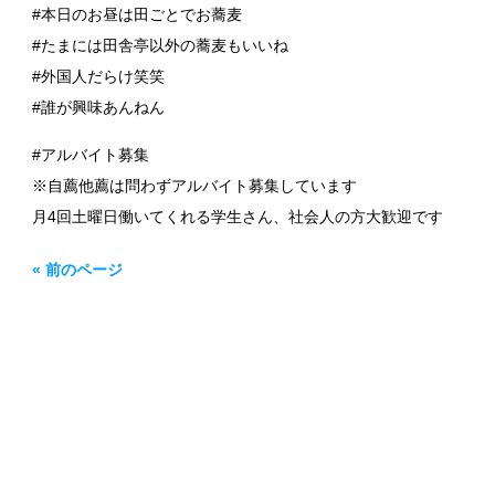
#本日のお昼は田ごとでお蕎麦
#たまには田舎亭以外の蕎麦もいいね
#外国人だらけ笑笑
#誰が興味あんねん
#アルバイト募集
※自薦他薦は問わずアルバイト募集しています
月4回土曜日働いてくれる学生さん、社会人の方大歓迎です
« 前のページ