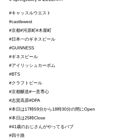
#キャッスルウエスト
#castlewest
#京都#河原町#木屋町
#日本一のギネスビール
#GUINNESS
#ギネスビール
#アイリッシュカーボム
#BTS
#クラフトビール
#京都醸造#一意専心
#志賀高原#DPA
#本日は17時59分から18時30分の間にOpen
#本日は25時Close
#41歳のおじさんがやってるパブ
#四十路