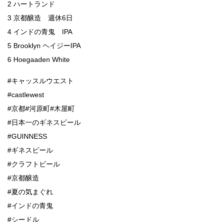
2 ハートランド
3 京都醸造 週休6日
4 インドの青鬼 IPA
5 Brooklyn ヘイジーIPA
6 Hoegaaden White
#キャッスルウエスト
#castlewest
#京都#河原町#木屋町
#日本一のギネスビール
#GUINNESS
#ギネスビール
#クラフトビール
#京都醸造
#夏の気まぐれ
#インドの青鬼
#シードル