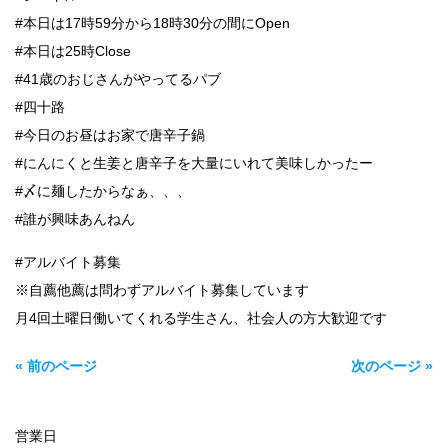
#本日は17時59分から18時30分の間にOpen
#本日は25時Close
#41歳のおじさんがやってるパブ
#四十路
#今日のお昼はお家で唐辛子鍋
#にんにくと生姜と唐辛子を大量にいれて美味しかったー
#〆に麺したからなぁ、、、
#誰が興味あんねん
#アルバイト募集
※自薦他薦は問わずアルバイト募集しています
月4回土曜日働いてくれる学生さん、社会人の方大歓迎です
« 前のページ
次のページ »
営業日