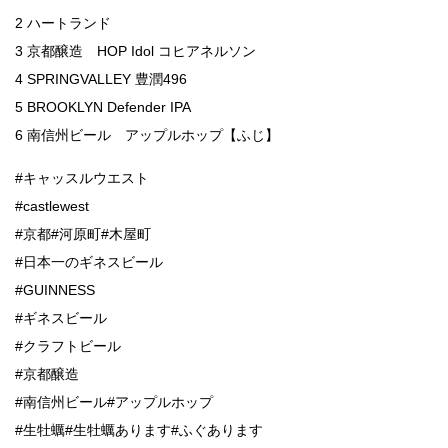
2 ハートランド
3 京都醸造 HOP Idol コヒアネルソン
4 SPRINGVALLEY 豊潤496
5 BROOKLYN Defender IPA
6 南信州ビール アップルホップ【ふじ】
#キャッスルウエスト
#castlewest
#京都#河原町#木屋町
#日本一のギネスビール
#GUINNESS
#ギネスビール
#クラフトビール
#京都醸造
#南信州ビール#アップルホップ
#生牡蠣#生牡蠣あります#ふぐあります