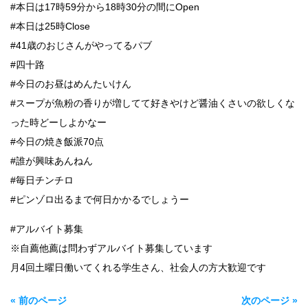
#本日は17時59分から18時30分の間にOpen
#本日は25時Close
#41歳のおじさんがやってるパブ
#四十路
#今日のお昼はめんたいけん
#スープが魚粉の香りが増してて好きやけど醤油くさいの欲しくな
った時どーしよかなー
#今日の焼き飯派70点
#誰が興味あんねん
#毎日チンチロ
#ピンゾロ出るまで何日かかるでしょうー
#アルバイト募集
※自薦他薦は問わずアルバイト募集しています
月4回土曜日働いてくれる学生さん、社会人の方大歓迎です
« 前のページ
次のページ »