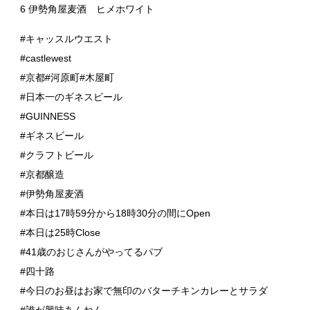
6 伊勢角屋麦酒 ヒメホワイト
#キャッスルウエスト
#castlewest
#京都#河原町#木屋町
#日本一のギネスビール
#GUINNESS
#ギネスビール
#クラフトビール
#京都醸造
#伊勢角屋麦酒
#本日は17時59分から18時30分の間にOpen
#本日は25時Close
#41歳のおじさんがやってるパブ
#四十路
#今日のお昼はお家で無印のバターチキンカレーとサラダ