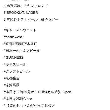
4 志賀高原 ミヤマブロンド
5 BROOKLYN LAGER
6 常陸野ネストビール 柚子ラガー
#キャッスルウエスト
#castlewest
#京都#河原町#木屋町
#日本一のギネスビール
#GUINNESS
#ギネスビール
#クラフトビール
#京都醸造
#志賀高原
#本日は17時59分から18時30分の間にOpen
#本日は25時Close
#41歳のおじさんがやってるパブ