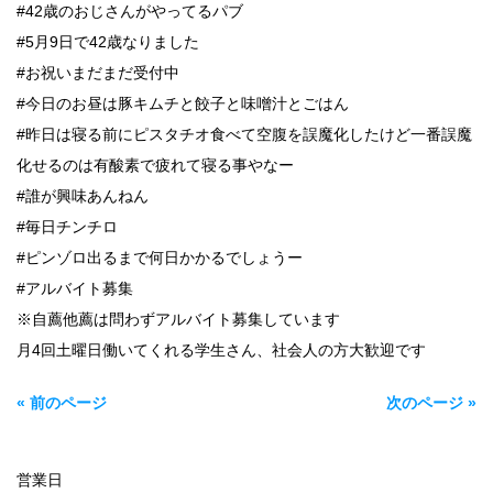
#42歳のおじさんがやってるパブ
#5月9日で42歳なりました
#お祝いまだまだ受付中
#今日のお昼は豚キムチと餃子と味噌汁とごはん
#昨日は寝る前にピスタチオ食べて空腹を誤魔化したけど一番誤魔
化せるのは有酸素で疲れて寝る事やなー
#誰が興味あんねん
#毎日チンチロ
#ピンゾロ出るまで何日かかるでしょうー
#アルバイト募集
※自薦他薦は問わずアルバイト募集しています
月4回土曜日働いてくれる学生さん、社会人の方大歓迎です
« 前のページ
次のページ »
営業日