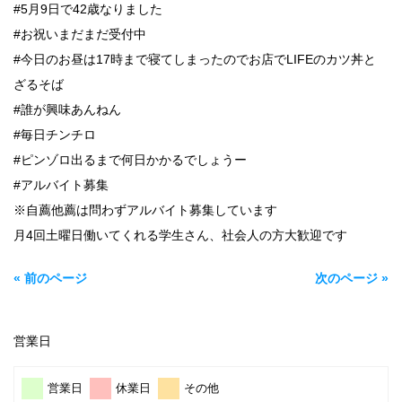
#5月9日で42歳なりました
#お祝いまだまだ受付中
#今日のお昼は17時まで寝てしまったのでお店でLIFEのカツ丼と
ざるそば
#誰が興味あんねん
#毎日チンチロ
#ピンゾロ出るまで何日かかるでしょうー
#アルバイト募集
※自薦他薦は問わずアルバイト募集しています
月4回土曜日働いてくれる学生さん、社会人の方大歓迎です
« 前のページ
次のページ »
営業日
営業日
休業日
その他