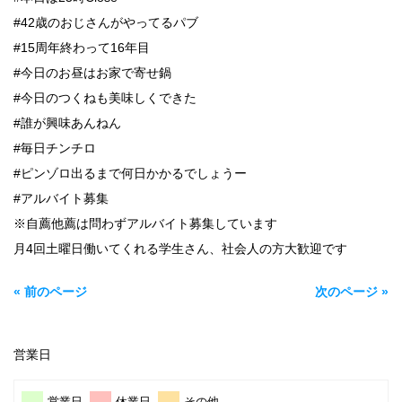
#42歳のおじさんがやってるパブ
#15周年終わって16年目
#今日のお昼はお家で寄せ鍋
#今日のつくねも美味しくできた
#誰が興味あんねん
#毎日チンチロ
#ピンゾロ出るまで何日かかるでしょうー
#アルバイト募集
※自薦他薦は問わずアルバイト募集しています
月4回土曜日働いてくれる学生さん、社会人の方大歓迎です
« 前のページ
次のページ »
営業日
営業日
休業日
その他