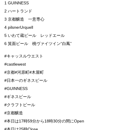
1 GUINNESS
2 ハートランド
3 京都醸造 一意専心
4 pilsnerUrquell
5 いわて蔵ビール レッドエール
6 箕面ビール 桃ヴァイツイン“白鳳”
#キャッスルウエスト
#castlewest
#京都#河原町#木屋町
#日本一のギネスビール
#GUINNESS
#ギネスビール
#クラフトビール
#京都醸造
#本日は17時59分から18時30分の間にOpen
#本日は25時Close