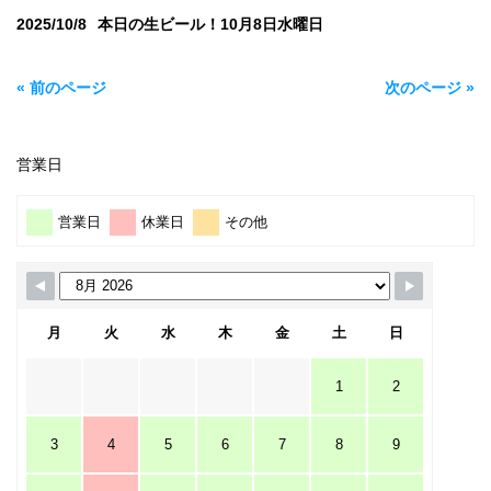
2025/10/8
本日の生ビール！10月8日水曜日
« 前のページ
次のページ »
営業日
営業日
休業日
その他
月
火
水
木
金
土
日
1
2
3
4
5
6
7
8
9