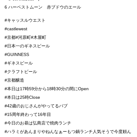
6 ハーベストムーン 赤ブドウのエール
#キャッスルウエスト
#castlewest
#京都#河原町#木屋町
#日本一のギネスビール
#GUINNESS
#ギネスビール
#クラフトビール
#京都醸造
#本日は17時59分から18時30分の間にOpen
#本日は25時Close
#42歳のおじさんがやってるパブ
#15周年終わって16年目
#今日のお昼は弘商店で焼肉ランチ
#ハラミがあんまりやねんなぁーもつ鍋ランチ人気そうで今度頼ん