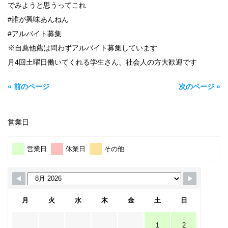
でみようと思うってこれ
#誰が興味あんねん
#アルバイト募集
※自薦他薦は問わずアルバイト募集しています
月4回土曜日働いてくれる学生さん、社会人の方大歓迎です
« 前のページ
次のページ »
営業日
営業日
休業日
その他
月
火
水
木
金
土
日
1
2