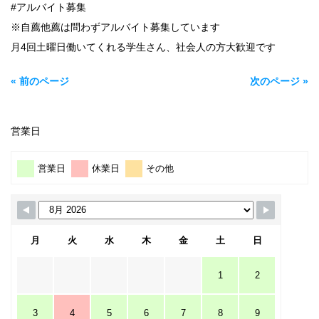
#アルバイト募集
※自薦他薦は問わずアルバイト募集しています
月4回土曜日働いてくれる学生さん、社会人の方大歓迎です
« 前のページ
次のページ »
営業日
営業日
休業日
その他
月
火
水
木
金
土
日
1
2
3
4
5
6
7
8
9